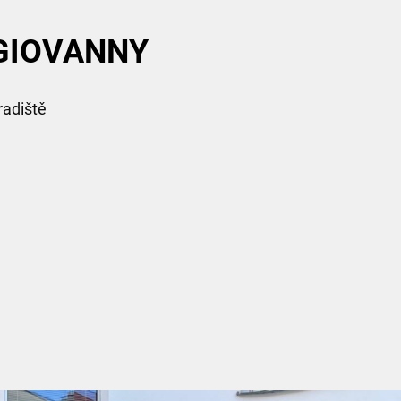
a GIOVANNY
radiště