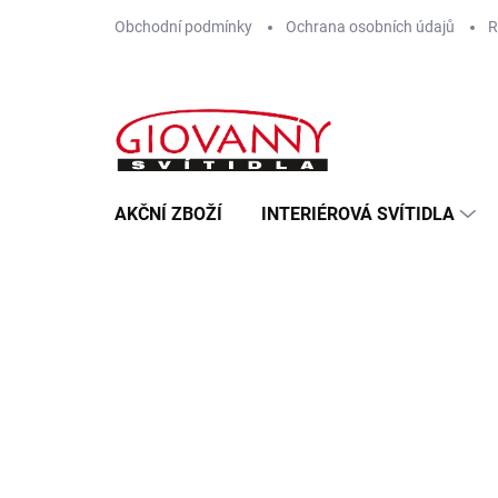
Přejít
Obchodní podmínky
Ochrana osobních údajů
R
na
obsah
AKČNÍ ZBOŽÍ
INTERIÉROVÁ SVÍTIDLA
Předchozí
Slavíme 20 l