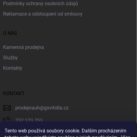
p
Podmínky ochrany osobních údajů
i
Reklamace a odstoupení od smlouvy
s
u
O NÁS
Kamenná prodejna
Služby
Kontakty
KONTAKT
prodejnauh
@
gsvitidla.cz
737 173 753
Tento web používá soubory cookie. Dalším procházením
603 314 079