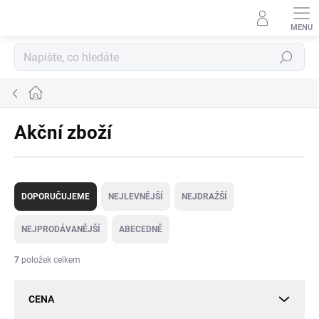
Přejít
na
obsah
Hledat
Domů
Akční zboží
Ř
a
DOPORUČUJEME
NEJLEVNĚJŠÍ
NEJDRAŽŠÍ
z
e
NEJPRODÁVANĚJŠÍ
ABECEDNĚ
n
í
7
položek celkem
p
r
CENA
o