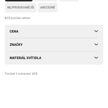
z
e
NEJPRODÁVANĚJŠÍ
ABECEDNĚ
n
í
613
položek celkem
p
r
CENA
o
d
u
ZNAČKY
k
t
MATERIÁL SVÍTIDLA
ů
Položek k zobrazení:
613
V
ý
p
i
s