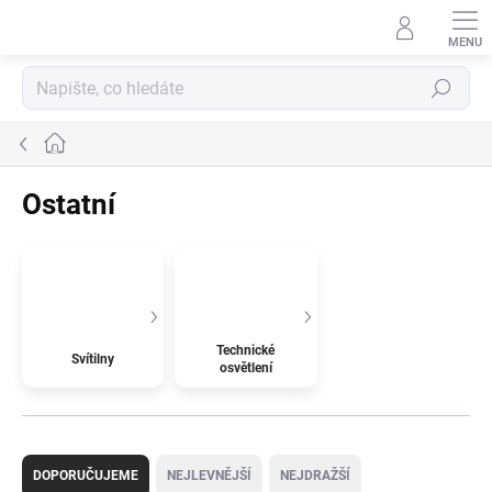
Přejít
na
obsah
Hledat
Domů
Ostatní
Technické
Svítilny
osvětlení
Ř
a
DOPORUČUJEME
NEJLEVNĚJŠÍ
NEJDRAŽŠÍ