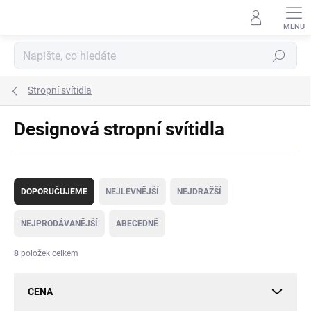
Přejít
na
obsah
Hledat
Stropní svítidla
Designová stropní svítidla
Ř
a
DOPORUČUJEME
NEJLEVNĚJŠÍ
NEJDRAŽŠÍ
z
e
NEJPRODÁVANĚJŠÍ
ABECEDNĚ
n
í
8
položek celkem
p
r
CENA
o