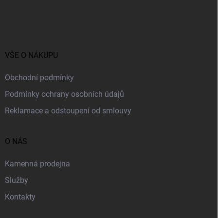
Z
a
á
c
í
p
p
a
r
t
v
í
VŠE O NÁKUPU
k
y
v
Obchodní podmínky
ý
p
Podmínky ochrany osobních údajů
i
Reklamace a odstoupení od smlouvy
s
u
O NÁS
Kamenná prodejna
Služby
Kontakty