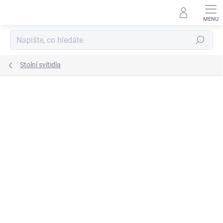
Přejít
na
obsah
Hledat
Stolní svítidla
ZNAČKA:
ARGUS LIGHT
NA PRODEJNĚ IHNED K
ODESLÁNÍ