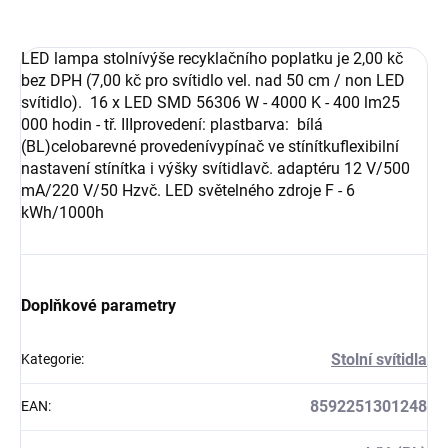
LED lampa stolnívýše recyklačního poplatku je 2,00 kč
bez DPH (7,00 kč pro svítidlo vel. nad 50 cm / non LED
svítidlo). 16 x LED SMD 56306 W - 4000 K - 400 lm25
000 hodin - tř. IIIprovedení: plastbarva: bílá
(BL)celobarevné provedenívypínač ve stínítkuflexibilní
nastavení stínítka i výšky svítidlavč. adaptéru 12 V/500
mA/220 V/50 Hzvč. LED světelného zdroje F - 6
kWh/1000h
Doplňkové parametry
Stolní svítidla
Kategorie
:
8592251301248
EAN
: