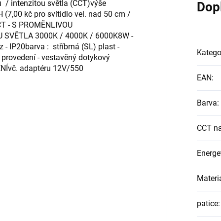
 / intenzitou světla (CCT)výše
Dop
 (7,00 kč pro svítidlo vel. nad 50 cm /
CCT - S PROMĚNLIVOU
VĚTLA 3000K / 4000K / 6000K8W -
z - IP20barva : stříbrná (SL) plast -
Katego
é provedení - vestavěný dotykový
Ívč. adaptéru 12V/550
EAN
:
Barva
:
CCT na
Energet
Materi
patice
: