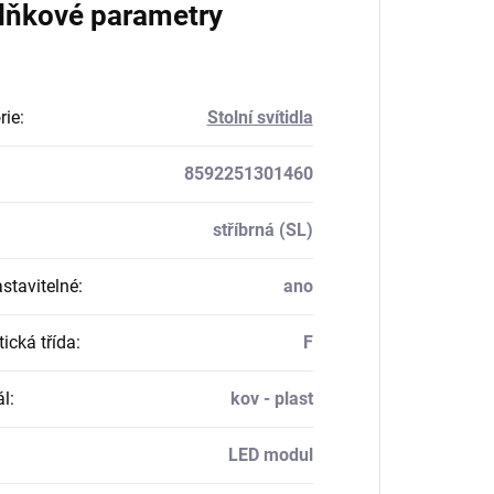
lňkové parametry
rie
:
Stolní svítidla
8592251301460
stříbrná (SL)
stavitelné
:
ano
ická třída
:
F
ál
:
kov - plast
LED modul