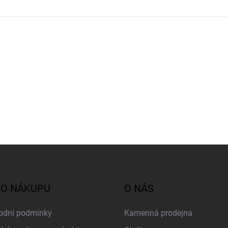
 O NÁKUPU
O NÁS
odní podmínky
Kamenná prodejna