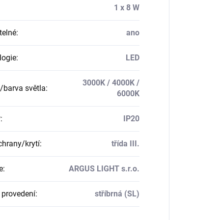
1 x 8 W
telné
:
ano
logie
:
LED
3000K / 4000K /
a/barva světla
:
6000K
P
:
IP20
chrany/krytí
:
třída III.
e
:
ARGUS LIGHT s.r.o.
- provedení
:
stříbrná (SL)