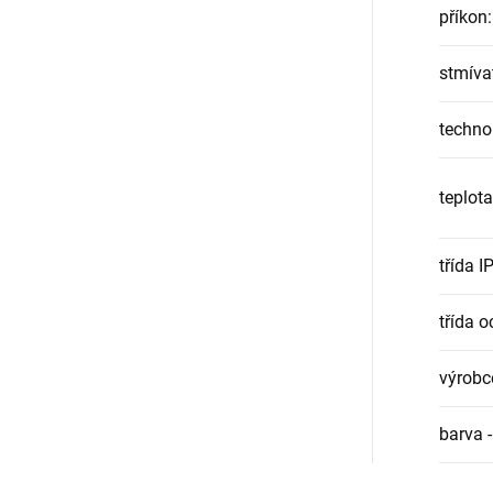
příkon
:
stmíva
techno
teplot
třída I
třída o
výrobc
barva 