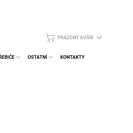
PRÁZDNÝ KOŠÍK
NÁKUPNÍ
KOŠÍK
ŘEBIČE
OSTATNÍ
KONTAKTY
026