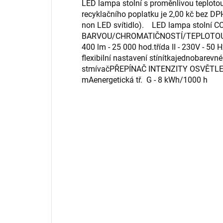
LED lampa stolní s proměnlivou teplotou
recyklačního poplatku je 2,00 kč bez DPH
non LED svítidlo). LED lampa stolní 
BARVOU/CHROMATIČNOSTÍ/TEPLOTOU S
400 lm - 25 000 hod.třída II - 230V - 50 H
flexibilní nastavení stínítkajednobarevn
stmívačPŘEPÍNAČ INTENZITY OSVĚTLEN
mAenergetická tř. G - 8 kWh/1000 h