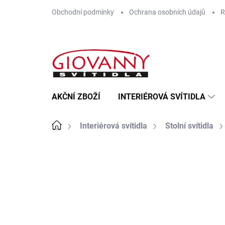
Přejít
Obchodní podmínky
Ochrana osobních údajů
R
na
obsah
AKČNÍ ZBOŽÍ
INTERIÉROVÁ SVÍTIDLA
Domů
Interiérová svítidla
Stolní svítidla
ZNAČKA:
ARGUS LIGHT