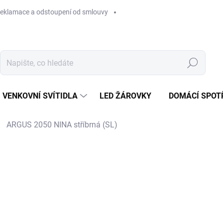
eklamace a odstoupení od smlouvy
Hledat
VENKOVNÍ SVÍTIDLA
LED ŽÁROVKY
DOMÁCÍ SPOT
ARGUS 2050 NINA stříbrná (SL)
649 Kč
Měrná
SKLADEM U DODAVATELE
cena:
MŮŽEME DORUČIT DO:
11.8.2