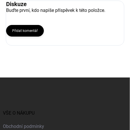
Diskuze
Buďte první, kdo napíše příspěvek k této položce.
Přidat komentář
Z
á
p
a
t
í
VŠE O NÁKUPU
Obchodní podmínky