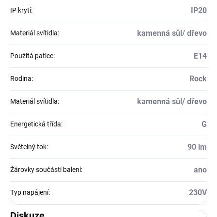
IP20
IP krytí
:
kamenná sůl/ dřevo
Materiál svítidla
:
E14
Použitá patice
:
Rock
Rodina
:
kamenná sůl/ dřevo
Materiál svítidla
:
G
Energetická třída
:
90 lm
Světelný tok
:
ano
Žárovky součástí balení
:
230V
Typ napájení
:
Diskuze