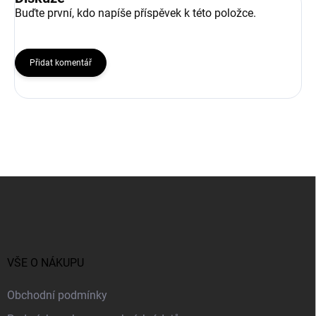
Buďte první, kdo napíše příspěvek k této položce.
Přidat komentář
Z
á
p
a
t
í
VŠE O NÁKUPU
Obchodní podmínky