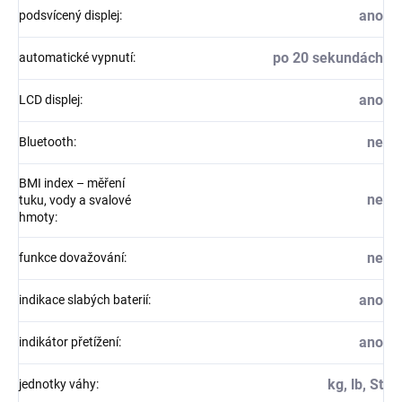
ano
podsvícený displej
:
po 20 sekundách
automatické vypnutí
:
ano
LCD displej
:
ne
Bluetooth
:
BMI index – měření
ne
tuku, vody a svalové
hmoty
:
ne
funkce dovažování
:
ano
indikace slabých baterií
:
ano
indikátor přetížení
:
kg, lb, St
jednotky váhy
: