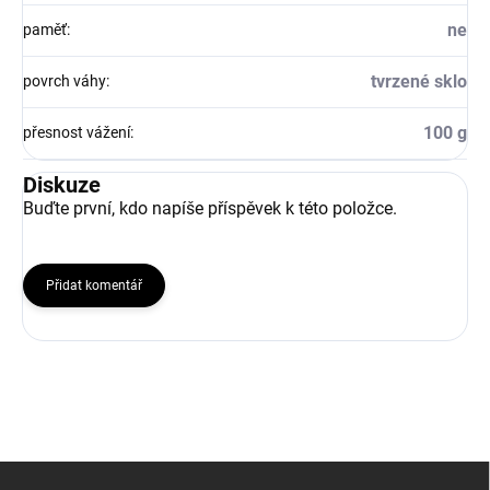
ne
paměť
:
tvrzené sklo
povrch váhy
:
100 g
přesnost vážení
:
Diskuze
Buďte první, kdo napíše příspěvek k této položce.
Přidat komentář
Z