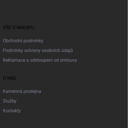
á
p
a
t
í
VŠE O NÁKUPU
Obchodní podmínky
Podmínky ochrany osobních údajů
Reklamace a odstoupení od smlouvy
O NÁS
Kamenná prodejna
Služby
Kontakty