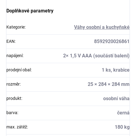
Doplňkové parametry
Váhy osobní a kuchyňské
Kategorie
:
8592920026861
EAN
:
2× 1,5 V AAA (součástí balení)
napájení
:
1 ks, krabice
prodejní obal
:
25 × 284 × 284 mm
rozměr
:
osobní váha
produkt
:
černá
barva
:
180 kg
max. zátěž
: