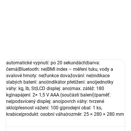
−
+
Přidat do košíku
DETAILNÍ INFORMACE
ZEPTAT SE
automatické vypnutí: po 20 sekundách|barva:
černá|Bluetooth: ne|BMI index – měření tuku, vody a
svalové hmoty: ne|funkce dovažování: ne|indikace
slabých baterií: ano|indikátor přetížení: ano|jednotky
váhy: kg, lb, St|LCD displej: ano|max. zátěž: 180
kg|napájení: 2× 1,5 V AAA (součástí balení)|paměť:
ne|podsvícený displej: ano|povrch váhy: tvrzené
sklo|přesnost vážení: 100 g|prodejní obal: 1 ks,
krabice|produkt: osobní váha|rozměr: 25 × 280 × 280 mm