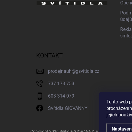
Obch
Podmí
údajů
Rekla
smlo
KONTAKT
prodejnauh
@
gsvitidla.cz
737 173 753
603 314 079
Tento web p
procházením
Svítidla GIOVANNY
jejich použí
Nastaven
Copyright 2026
Svítidla GIOVANNY
. Všechna práva vyh