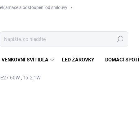
eklamace a odstoupení od smlouvy
Hledat
VENKOVNÍ SVÍTIDLA
LED ŽÁROVKY
DOMÁCÍ SPOT
 E27 60W , 1x 2,1W
1 619 Kč
Měrná
SKLADEM NA PRODEJNĚ
cena:
−
+