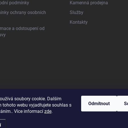
odní podmínky
Kamenná prodejna
nky ochrany osobních
Služby
Kontakty
mace a odstoupení od
uvy
oužívá soubory cookie. Dalším
Odmítnout
S
 tohoto webu vyjadřujete souhlas s
váním.. Více informací
zde
.
í
razena.