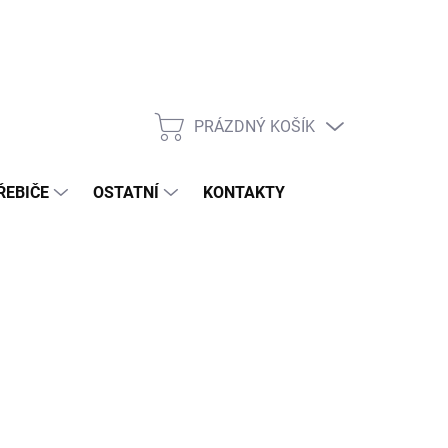
PRÁZDNÝ KOŠÍK
NÁKUPNÍ
KOŠÍK
ŘEBIČE
OSTATNÍ
KONTAKTY
Přidat do košíku