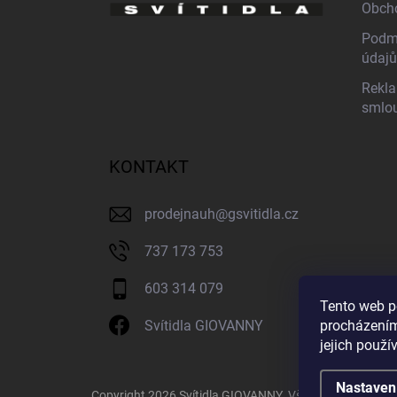
Obch
Podmí
údajů
Rekla
smlo
KONTAKT
prodejnauh
@
gsvitidla.cz
737 173 753
603 314 079
Tento web p
procházením
Svítidla GIOVANNY
jejich použí
Nastaven
Copyright 2026
Svítidla GIOVANNY
. Všechna práva vyh