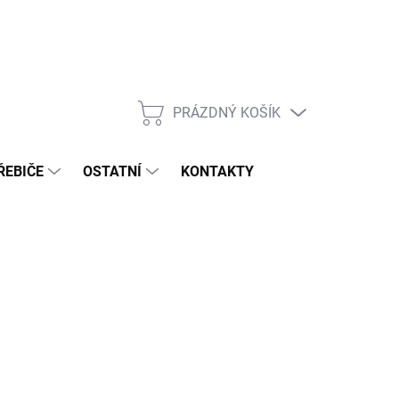
PRÁZDNÝ KOŠÍK
NÁKUPNÍ
KOŠÍK
ŘEBIČE
OSTATNÍ
KONTAKTY
026