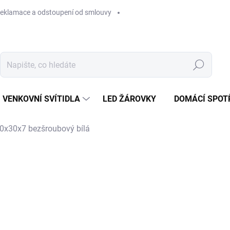
eklamace a odstoupení od smlouvy
Hledat
VENKOVNÍ SVÍTIDLA
LED ŽÁROVKY
DOMÁCÍ SPOT
0x30x7 bezšroubový bílá
846 Kč
Měrná
SKLADEM U DODAVATELE
cena:
MŮŽEME DORUČIT DO:
13.8.2