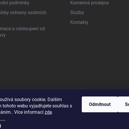
odní podmínky
Kamenná prodejna
nky ochrany osobních
Služby
Kontakty
mace a odstoupení od
uvy
oužívá soubory cookie. Dalším
Odmítnout
S
 tohoto webu vyjadřujete souhlas s
váním.. Více informací
zde
.
í
razena.