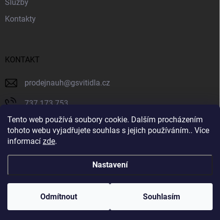
Služby
Kontakty
KONTAKT
prodejnauh
@
gsvitidla.cz
737 173 753
Tento web používá soubory cookie. Dalším procházením
603 314 079
tohoto webu vyjadřujete souhlas s jejich používáním.. Více
informací
zde
.
Svítidla GIOVANNY
Nastavení
Copyright 2026
Svítidla GIOVANNY
. Všechna práva vyhrazena.
Odmítnout
Souhlasím
Vytvořil Shoptet