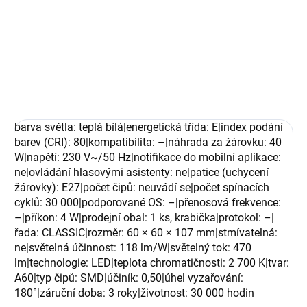
−
+
Přidat do košíku
DETAILNÍ INFORMACE
ZEPTAT SE
barva světla: teplá bílá|energetická třída: E|index podání
barev (CRI): 80|kompatibilita: –|náhrada za žárovku: 40
W|napětí: 230 V~/50 Hz|notifikace do mobilní aplikace:
ne|ovládání hlasovými asistenty: ne|patice (uchycení
žárovky): E27|počet čipů: neuvádí se|počet spínacích
cyklů: 30 000|podporované OS: –|přenosová frekvence:
–|příkon: 4 W|prodejní obal: 1 ks, krabička|protokol: –|
řada: CLASSIC|rozměr: 60 × 60 × 107 mm|stmívatelná:
ne|světelná účinnost: 118 lm/W|světelný tok: 470
lm|technologie: LED|teplota chromatičnosti: 2 700 K|tvar:
A60|typ čipů: SMD|účiník: 0,50|úhel vyzařování:
180°|záruční doba: 3 roky|životnost: 30 000 hodin