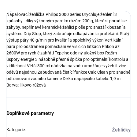
Napařovací žehlička Philips 3000 Series Urychluje žehlení 3
způsoby - díky výkonným parním rázům 200 g, které si poradí se
záhyby, nepřilnavé keramické žehlicí ploše pro snazší klouzání a
systému Drip Stop, který zabraňuje odkapávání a protékání. Stálý
výstup páry 40 g/min pro kvalitní a spolehlivý výkon Vertikální
pára pro odstranění pomačkání ve visících látkách Příkon až
2600W pro rychlé zahřátí Tepelne odolný úložný box Režim
úspory energie 3 násobně přesná špička pro optimální kontrolu a
viditelnost Větší 300 ml nádržka na vodu umožňuje vyžehlit více
oděvů najednou Zabudovaná čistící funkce Calc Clean pro snadné
odtraňování vodního kamene Délka napájecího kabelu: 1,9 m
Barva: lilkovo-růžová
Doplňkové parametry
Žehličky
Kategorie
: