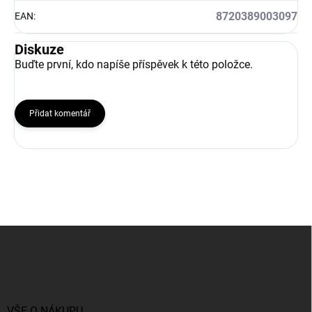
8720389003097
EAN
:
Diskuze
Buďte první, kdo napíše příspěvek k této položce.
Přidat komentář
Z
á
p
a
t
í
VŠE O NÁKUPU