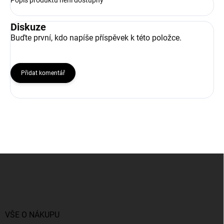
Popis produktu není dostupný
Diskuze
Buďte první, kdo napíše příspěvek k této položce.
Přidat komentář
Z
á
p
a
t
í
VŠE O NÁKUPU