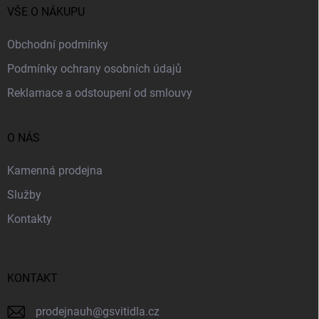
í
VŠE O NÁKUPU
Obchodní podmínky
Podmínky ochrany osobních údajů
Reklamace a odstoupení od smlouvy
O NÁS
Kamenná prodejna
Služby
Kontakty
KONTAKT
prodejnauh
@
gsvitidla.cz