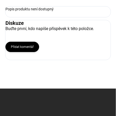
Popis produktu není dostupný
Diskuze
Buďte první, kdo napíše příspěvek k této položce.
Přidat komentář
Z
á
p
a
t