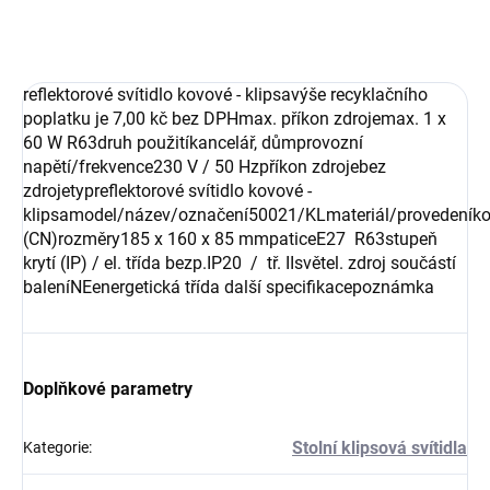
ZEPTAT SE
reflektorové svítidlo kovové - klipsavýše recyklačního
poplatku je 7,00 kč bez DPHmax. příkon zdrojemax. 1 x
60 W R63druh použitíkancelář, důmprovozní
napětí/frekvence230 V / 50 Hzpříkon zdrojebez
zdrojetypreflektorové svítidlo kovové -
klipsamodel/název/označení50021/KLmateriál/provedeník
(CN)rozměry185 x 160 x 85 mmpaticeE27 R63stupeň
krytí (IP) / el. třída bezp.IP20 / tř. IIsvětel. zdroj součástí
baleníNEenergetická třída další specifikacepoznámka
Doplňkové parametry
Stolní klipsová svítidla
Kategorie
: