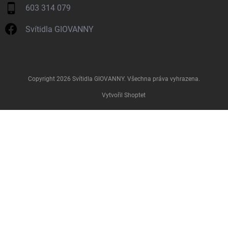
603 314 079
Svítidla GIOVANNY
Copyright 2026
Svítidla GIOVANNY
. Všechna práva vyhrazena.
Vytvořil Shoptet