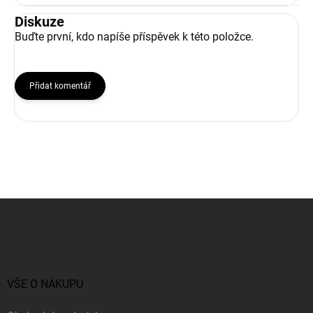
Diskuze
Buďte první, kdo napíše příspěvek k této položce.
Přidat komentář
Z
á
p
a
t
í
VŠE O NÁKUPU