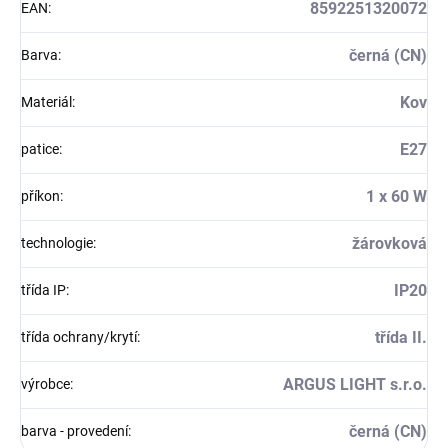
8592251320072
EAN
:
černá (CN)
Barva
:
Kov
Materiál
:
E27
patice
:
1 x 60 W
příkon
:
žárovková
technologie
:
IP20
třída IP
:
třída II.
třída ochrany/krytí
:
ARGUS LIGHT s.r.o.
výrobce
:
černá (CN)
barva - provedení
: