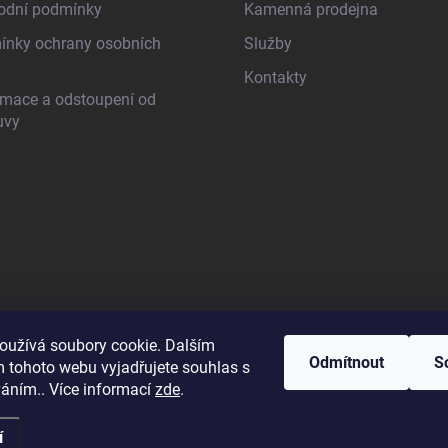
odní podmínky
Kamenná prodejna
nky ochrany osobních
Služby
Kontakty
mace a odstoupení od
uvy
oužívá soubory cookie. Dalším
Odmítnout
S
 tohoto webu vyjadřujete souhlas s
váním.. Více informací
zde
.
í
razena.