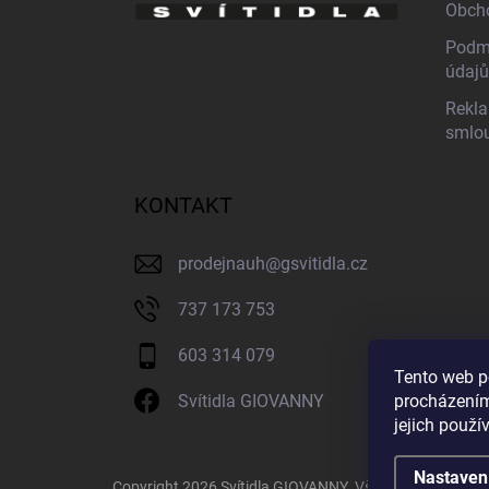
Obch
Podmí
údajů
Rekla
smlo
KONTAKT
prodejnauh
@
gsvitidla.cz
737 173 753
603 314 079
Tento web p
procházením
Svítidla GIOVANNY
jejich použí
Nastaven
Copyright 2026
Svítidla GIOVANNY
. Všechna práva vyh