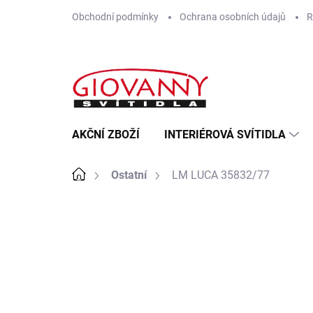
Přejít
Obchodní podmínky
Ochrana osobních údajů
R
na
obsah
AKČNÍ ZBOŽÍ
INTERIÉROVÁ SVÍTIDLA
Domů
Ostatní
LM LUCA 35832/77