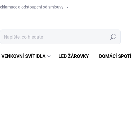
eklamace a odstoupení od smlouvy
Hledat
VENKOVNÍ SVÍTIDLA
LED ŽÁROVKY
DOMÁCÍ SPOT
1 419 Kč
Měrná
SKLADEM U DODAVATELE
cena:
MŮŽEME DORUČIT DO:
13.8.2