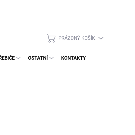
PRÁZDNÝ KOŠÍK
NÁKUPNÍ
KOŠÍK
ŘEBIČE
OSTATNÍ
KONTAKTY
026