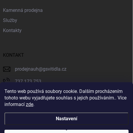
Kamenná prodejna
Služby
Kontakty
KONTAKT
prodejnauh
@
gsvitidla.cz
737 173 753
Tento web používá soubory cookie. Dalším procházením
603 314 079
tohoto webu vyjadřujete souhlas s jejich používáním.. Více
informací
zde
.
Svítidla GIOVANNY
Nastavení