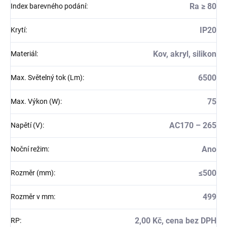
Ra ≥ 80
Index barevného podání
:
IP20
Krytí
:
Kov, akryl, silikon
Materiál
:
6500
Max. Světelný tok (Lm)
:
75
Max. Výkon (W)
:
AC170 – 265
Napětí (V)
:
Ano
Noční režim
:
≤500
Rozměr (mm)
:
499
Rozměr v mm
:
2,00 Kč, cena bez DPH
RP
: