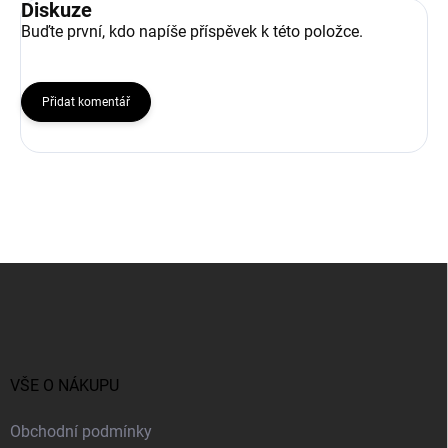
Diskuze
Buďte první, kdo napíše příspěvek k této položce.
Přidat komentář
Z
á
p
a
t
í
VŠE O NÁKUPU
Obchodní podmínky