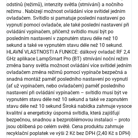
odstínů (režimů), intenzity světla (stmívání) a nočního
režimu . Nabízejí možnost ovládání více svítidel jedním
ovladačem. Svítidlo si pamatuje poslední nastavení po
vypnutí pomocí ovladače, ale také poslední nastavení při
ovládání vypínačem, přičemž svítidlo musí být po
posledním nastavení v zapnutém stavu déle než 10
sekund a také ve vypnutém stavu déle než 10 sekund.
HLAVNÍ VLASTNOSTI A FUNKCE: dálkový ovladač RF 2,4
GHz aplikace LampSmart Pro (BT) stmívání noční režim
změna barvy světla možnost ovládání více svítidel jedním
ovladačem změna režimů pomocí vypínače bezpečná a
snadná montáž paměť posledního nastavení po vypnutí
(ať už vypínačem, nebo ovladačem) paměť posledního
nastavení při ovládání vypínačem – svítidlo musí být ve
vypnutém stavu déle než 10 sekund a také ve zapnutém
stavu déle než 10 sekund Široká nabídka zahrnuje vysoce
kvalitní a energeticky úsporná svítidla, která zajišťují
bezpečnou, snadnou a bezproblémovou instalaci – proto
jsou oblíbená po celém světě. Cena produktu zahrnuje
recyklační poplatek ve výši 2 Kč bez DPH (2,40 Kč s DPH)