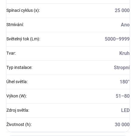
25 000
Spínací cyklus (x)
:
Ano
Stmívání
:
5000–9999
Světelný tok (Lm)
:
Kruh
Tvar
:
Stropní
Typ instalace
:
180°
Úhel světla
:
51–80
Výkon (W)
:
LED
Zdroj světla
:
30 000
Životnost (h)
: