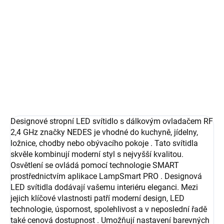
DORUČIT DO:
13.8.2026
−
+
Přidat do košíku
DETAILNÍ INFORMACE
ZEPTAT SE
Designové stropní LED svítidlo s dálkovým ovladačem RF
2,4 GHz značky NEDES je vhodné do kuchyně, jídelny,
ložnice, chodby nebo obývacího pokoje . Tato svítidla
skvěle kombinují moderní styl s nejvyšší kvalitou.
Osvětlení se ovládá pomocí technologie SMART
prostřednictvím aplikace LampSmart PRO . Designová
LED svítidla dodávají vašemu interiéru eleganci. Mezi
jejich klíčové vlastnosti patří moderní design, LED
technologie, úspornost, spolehlivost a v neposlední řadě
také cenová dostupnost . Umožňují nastavení barevných