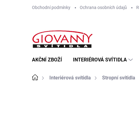
Přejít
Obchodní podmínky
Ochrana osobních údajů
R
na
obsah
AKČNÍ ZBOŽÍ
INTERIÉROVÁ SVÍTIDLA
Domů
Interiérová svítidla
Stropní svítidla
ZNAČKA:
NEDES