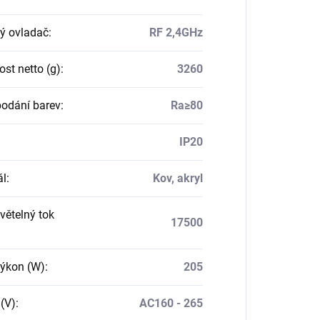
ý ovladač
:
RF 2,4GHz
st netto (g)
:
3260
podání barev
:
Ra≥80
IP20
ál
:
Kov, akryl
větelný tok
17500
ýkon (W)
:
205
 (V)
:
AC160 - 265