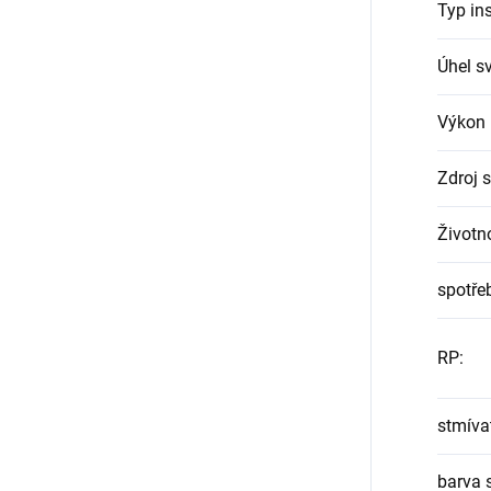
Typ in
Úhel sv
Výkon 
Zdroj s
Životno
spotře
RP
:
stmíva
barva s