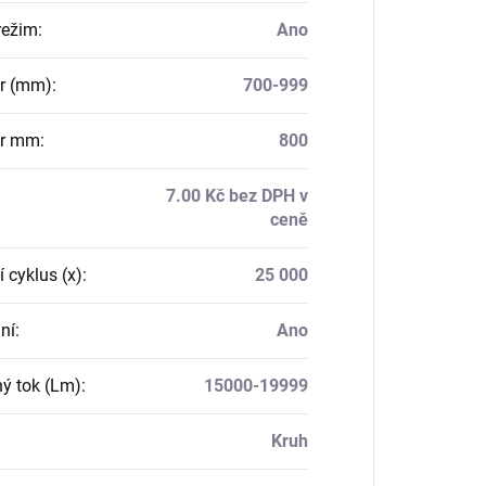
režim
:
Ano
r (mm)
:
700-999
r mm
:
800
7.00 Kč bez DPH v
ceně
 cyklus (x)
:
25 000
ní
:
Ano
ný tok (Lm)
:
15000-19999
Kruh