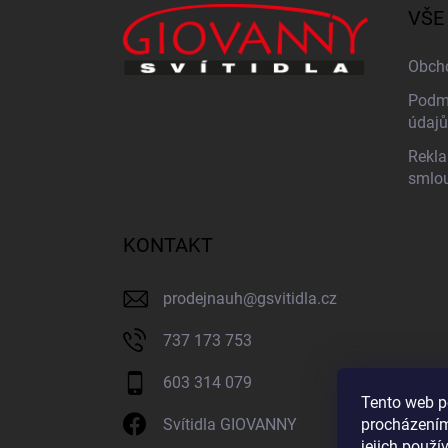
a
VŠE
t
í
Obch
Podmí
údajů
Rekla
smlo
KONTAKT
prodejnauh
@
gsvitidla.cz
737 173 753
603 314 079
Tento web p
procházením
Svítidla GIOVANNY
jejich použí