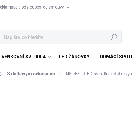
eklamace a odstoupení od smlouvy
Hledat
VENKOVNÍ SVÍTIDLA
LED ŽÁROVKY
DOMÁCÍ SPOT
S dálkovým ovládáním
NEDES - LED svítidlo + dálkov
7 093 Kč
Měrná
SKLADEM U DODAVATELE
cena:
MŮŽEME DORUČIT DO:
13.8.2