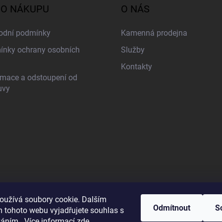
 O NÁKUPU
O NÁS
odní podmínky
Kamenná prodejna
nky ochrany osobních
Služby
Kontakty
mace a odstoupení od
uvy
oužívá soubory cookie. Dalším
Odmítnout
S
 tohoto webu vyjadřujete souhlas s
váním.. Více informací
zde
.