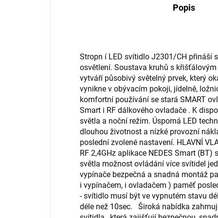
Popis
Stropn í LED svítidlo J2301/CH přináší 
osvětlení. Soustava kruhů s křišťálov
vytváří působivý světelný prvek, který 
vynikne v obývacím pokoji, jídelně, ložn
komfortní používání se stará SMART ov
Smart i RF dálkového ovladače . K dispoz
světla a noční režim. Úsporná LED techno
dlouhou životnost a nízké provozní nák
poslední zvolené nastavení. HLAVNÍ V
RF 2,4GHz aplikace NEDES Smart (BT) s
světla možnost ovládání více svítidel
vypínače bezpečná a snadná montáž pam
i vypínačem, i ovladačem ) paměť posle
- svítidlo musí být ve vypnutém stavu d
déle než 10sec. Široká nabídka zahrnuje
svítidla , která zajišťují bezpečnou, sn