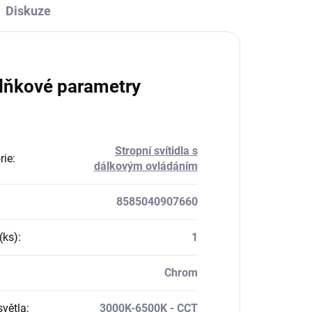
Diskuze
lňkové parametry
Stropní svítidla s
rie
:
dálkovým ovládáním
8585040907660
(ks)
:
1
Chrom
světla
:
3000K-6500K - CCT