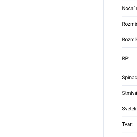
Noční 
Rozmě
Rozmě
RP
:
Spínací
Stmívá
Světel
Tvar
: