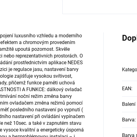
spojení luxusního vzhledu a moderního
Dop
ým efektem a chromovým provedením
okamžitě upoutá pozornost. Skvěle
ici nebo reprezentativních prostorách. O
ládání prostřednictvím aplikace NEDES
ici je regulace jasu, nastavení barvy
Katego
logie zajišťuje vysokou svítivost,
lady, přičemž funkce paměti uchová
EAN
:
LASTNOSTI A FUNKCE: dálkový ovladač
tmívání noční režim změna barvy
 jedním ovladačem změna režimů pomocí
Balení 
ěť posledního nastavení po vypnutí (
dního nastavení při ovládání vypínačem
Barva
:
éle než 10sec. a také v zapnutém stavu
 vysoce kvalitní a energeticky úsporná
Barva 
adnou a bezproblémovou instalaci – i