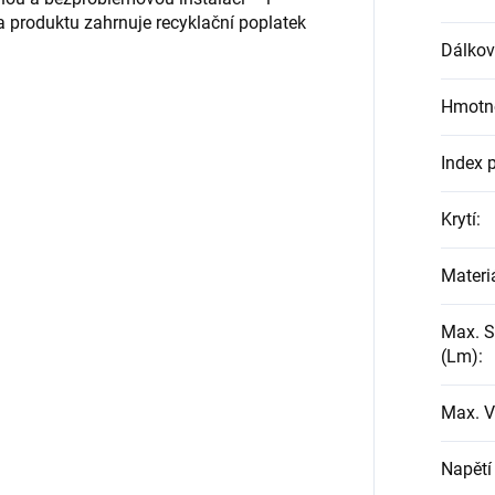
a produktu zahrnuje recyklační poplatek
Dálkov
Hmotno
Index 
Krytí
:
Materi
Max. S
(Lm)
:
Max. V
Napětí