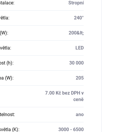
stalace
:
Stropní
ětla
:
240°
(W)
:
200&lt;
větla
:
LED
st (h)
:
30 000
ba (W)
:
205
7.00 Kč bez DPH v
ceně
telnost
:
ano
větla (K)
:
3000 - 6500