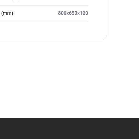
r (mm)
:
800x650x120