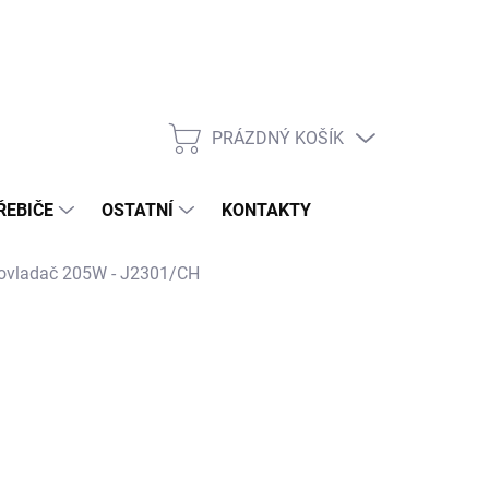
PRÁZDNÝ KOŠÍK
NÁKUPNÍ
KOŠÍK
ŘEBIČE
OSTATNÍ
KONTAKTY
ý ovladač 205W - J2301/CH
026