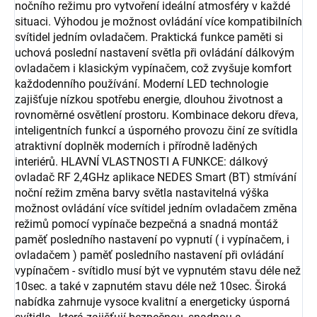
nočního režimu pro vytvoření ideální atmosféry v každé
situaci. Výhodou je možnost ovládání více kompatibilních
svítidel jedním ovladačem. Praktická funkce paměti si
uchová poslední nastavení světla při ovládání dálkovým
ovladačem i klasickým vypínačem, což zvyšuje komfort
každodenního používání. Moderní LED technologie
zajišťuje nízkou spotřebu energie, dlouhou životnost a
rovnoměrné osvětlení prostoru. Kombinace dekoru dřeva,
inteligentních funkcí a úsporného provozu činí ze svítidla
atraktivní doplněk moderních i přírodně laděných
interiérů. HLAVNÍ VLASTNOSTI A FUNKCE: dálkový
ovladač RF 2,4GHz aplikace NEDES Smart (BT) stmívání
noční režim změna barvy světla nastavitelná výška
možnost ovládání více svítidel jedním ovladačem změna
režimů pomocí vypínače bezpečná a snadná montáž
paměť posledního nastavení po vypnutí ( i vypínačem, i
ovladačem ) paměť posledního nastavení při ovládání
vypínačem - svítidlo musí být ve vypnutém stavu déle než
10sec. a také v zapnutém stavu déle než 10sec. Široká
nabídka zahrnuje vysoce kvalitní a energeticky úsporná