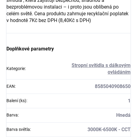
svítidla , která zajišťují bezpečnou, snadnou a
bezproblémovou instalaci – i proto jsou oblíbená po
celém světě. Cena produktu zahrnuje recyklační poplatek
v hodnotě 7Kč bez DPH (8,40Kč s DPH)
Doplňkové parametry
Stropní svítidla s dálkovým
Kategorie
:
ovládáním
8585040908650
EAN
:
1
Balení (ks)
:
Hnedá
Barva
:
3000K-6500K - CCT
Barva světla
: