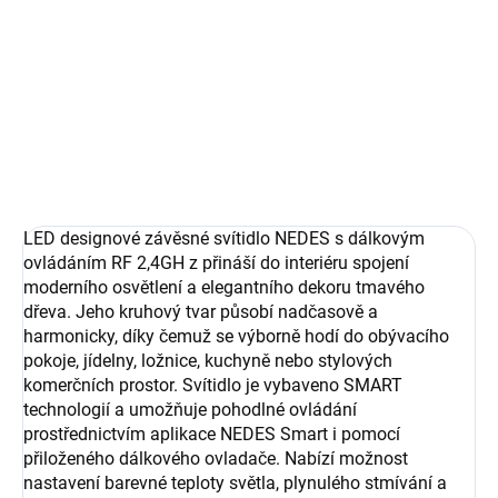
−
+
Přidat do košíku
DETAILNÍ INFORMACE
ZEPTAT SE
LED designové závěsné svítidlo NEDES s dálkovým
ovládáním RF 2,4GH z přináší do interiéru spojení
moderního osvětlení a elegantního dekoru tmavého
dřeva. Jeho kruhový tvar působí nadčasově a
harmonicky, díky čemuž se výborně hodí do obývacího
pokoje, jídelny, ložnice, kuchyně nebo stylových
komerčních prostor. Svítidlo je vybaveno SMART
technologií a umožňuje pohodlné ovládání
prostřednictvím aplikace NEDES Smart i pomocí
přiloženého dálkového ovladače. Nabízí možnost
nastavení barevné teploty světla, plynulého stmívání a