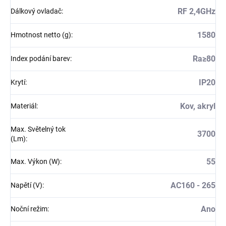
RF 2,4GHz
Dálkový ovladač
:
1580
Hmotnost netto (g)
:
Ra≥80
Index podání barev
:
IP20
Krytí
:
Kov, akryl
Materiál
:
Max. Světelný tok
3700
(Lm)
:
55
Max. Výkon (W)
:
AC160 - 265
Napětí (V)
:
Ano
Noční režim
: