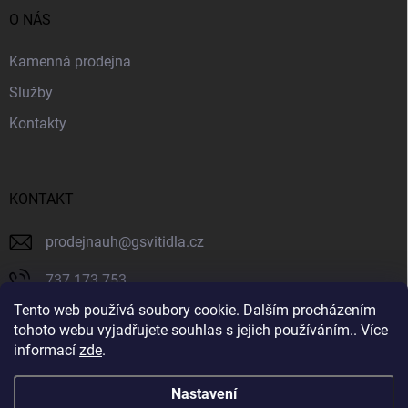
O NÁS
Kamenná prodejna
Služby
Kontakty
KONTAKT
prodejnauh
@
gsvitidla.cz
737 173 753
Tento web používá soubory cookie. Dalším procházením
603 314 079
tohoto webu vyjadřujete souhlas s jejich používáním.. Více
informací
zde
.
Svítidla GIOVANNY
Nastavení