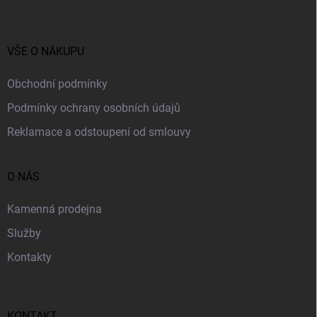
p
a
t
í
VŠE O NÁKUPU
Obchodní podmínky
Podmínky ochrany osobních údajů
Reklamace a odstoupení od smlouvy
O NÁS
Kamenná prodejna
Služby
Kontakty
KONTAKT