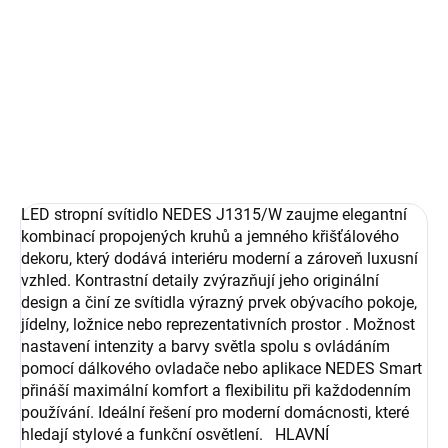
−
+
Přidat do košíku
DETAILNÍ INFORMACE
ZEPTAT SE
LED stropní svítidlo NEDES J1315/W zaujme elegantní
kombinací propojených kruhů a jemného křišťálového
dekoru, který dodává interiéru moderní a zároveň luxusní
vzhled. Kontrastní detaily zvýrazňují jeho originální
design a činí ze svítidla výrazný prvek obývacího pokoje,
jídelny, ložnice nebo reprezentativních prostor . Možnost
nastavení intenzity a barvy světla spolu s ovládáním
pomocí dálkového ovladače nebo aplikace NEDES Smart
přináší maximální komfort a flexibilitu při každodenním
používání. Ideální řešení pro moderní domácnosti, které
hledají stylové a funkční osvětlení. HLAVNÍ