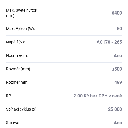
Max. Světelný tok
6400
(Lm)
:
80
Max. Výkon (W)
:
AC170 - 265
Napětí (V)
:
Ano
Noční režim
:
≤500
Rozměr (mm)
:
499
Rozměr mm
:
2.00 Kč bez DPH v ceně
RP
:
25 000
Spínací cyklus (x)
:
Ano
Stmívání
: