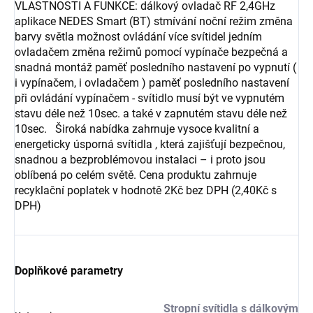
VLASTNOSTI A FUNKCE: dálkový ovladač RF 2,4GHz
aplikace NEDES Smart (BT) stmívání noční režim změna
barvy světla možnost ovládání více svítidel jedním
ovladačem změna režimů pomocí vypínače bezpečná a
snadná montáž paměť posledního nastavení po vypnutí (
i vypínačem, i ovladačem ) paměť posledního nastavení
při ovládání vypínačem - svítidlo musí být ve vypnutém
stavu déle než 10sec. a také v zapnutém stavu déle než
10sec. Široká nabídka zahrnuje vysoce kvalitní a
energeticky úsporná svítidla , která zajišťují bezpečnou,
snadnou a bezproblémovou instalaci – i proto jsou
oblíbená po celém světě. Cena produktu zahrnuje
recyklační poplatek v hodnotě 2Kč bez DPH (2,40Kč s
DPH)
Doplňkové parametry
Stropní svítidla s dálkovým