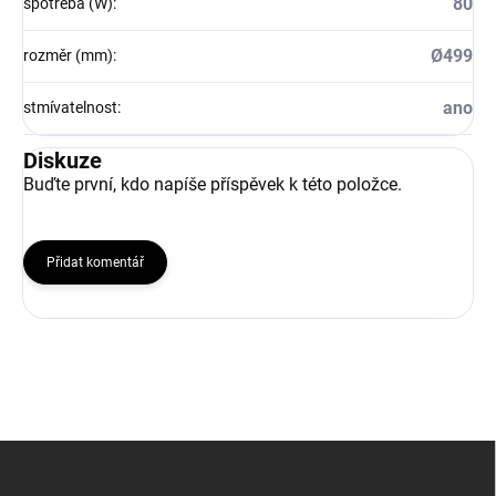
80
spotřeba (W)
:
Ø499
rozměr (mm)
:
ano
stmívatelnost
:
Diskuze
Buďte první, kdo napíše příspěvek k této položce.
Přidat komentář
Z
á