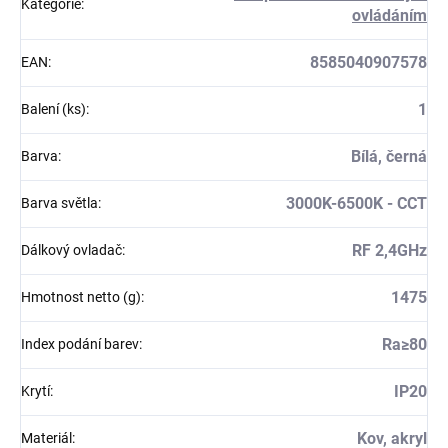
Kategorie
:
ovládáním
8585040907578
EAN
:
1
Balení (ks)
:
Bílá, černá
Barva
:
3000K-6500K - CCT
Barva světla
:
RF 2,4GHz
Dálkový ovladač
:
1475
Hmotnost netto (g)
:
Ra≥80
Index podání barev
:
IP20
Krytí
:
Kov, akryl
Materiál
: