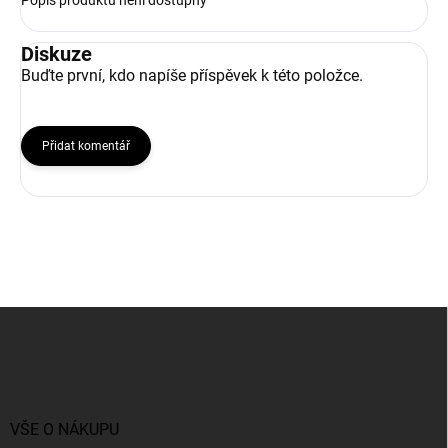
Popis produktu není dostupný
Diskuze
Buďte první, kdo napíše příspěvek k této položce.
Přidat komentář
Z
á
p
a
t
í
VŠE O NÁKUPU