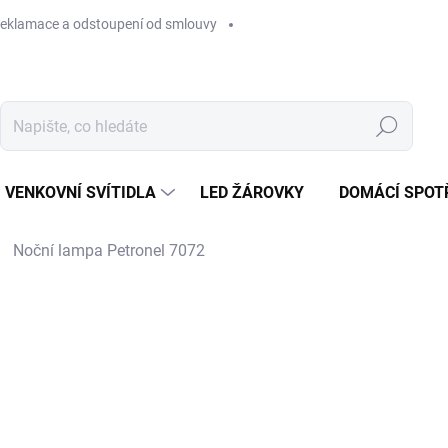
eklamace a odstoupení od smlouvy
Hledat
VENKOVNÍ SVÍTIDLA
LED ŽÁROVKY
DOMÁCÍ SPOT
Noční lampa Petronel 7072
1 590 Kč
Měrná
SKLADEM NA PRODEJNĚ
cena: