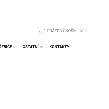
PRÁZDNÝ KOŠÍK
NÁKUPNÍ
KOŠÍK
ŘEBIČE
OSTATNÍ
KONTAKTY