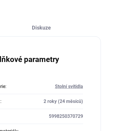
Diskuze
lňkové parametry
rie
:
Stolní svítidla
a
:
2 roky (24 měsíců)
5998250370729