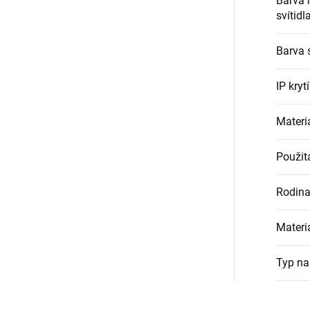
Barva 
svítidl
Barva 
IP krytí
Materiá
Použit
Rodin
Materiá
Typ na