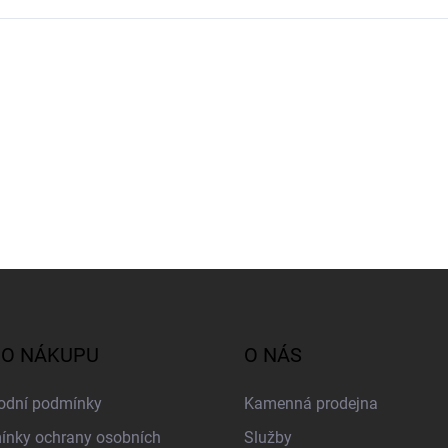
 O NÁKUPU
O NÁS
odní podmínky
Kamenná prodejna
nky ochrany osobních
Služby