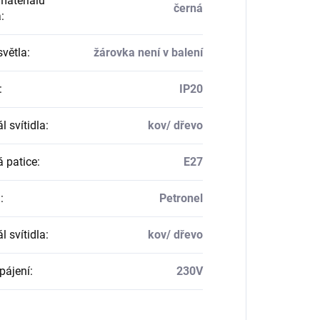
materiálu
černá
a
:
světla
:
žárovka není v balení
:
IP20
l svítidla
:
kov/ dřevo
á patice
:
E27
a
:
Petronel
l svítidla
:
kov/ dřevo
pájení
:
230V