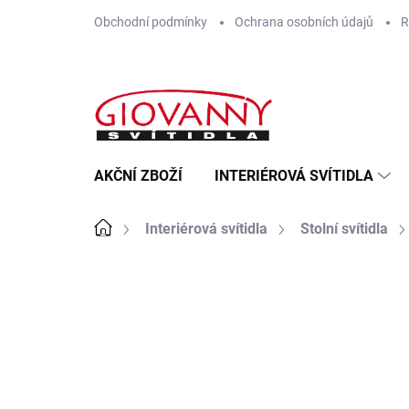
Přejít
Obchodní podmínky
Ochrana osobních údajů
R
na
obsah
AKČNÍ ZBOŽÍ
INTERIÉROVÁ SVÍTIDLA
Domů
Interiérová svítidla
Stolní svítidla
ZNAČKA:
RABALUX