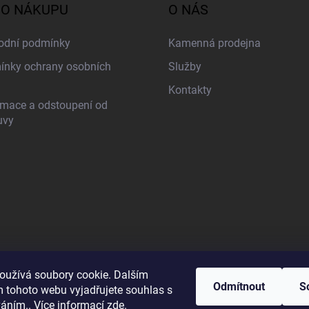
 O NÁKUPU
O NÁS
odní podmínky
Kamenná prodejna
nky ochrany osobních
Služby
Kontakty
mace a odstoupení od
uvy
oužívá soubory cookie. Dalším
Odmítnout
S
 tohoto webu vyjadřujete souhlas s
váním.. Více informací
zde
.