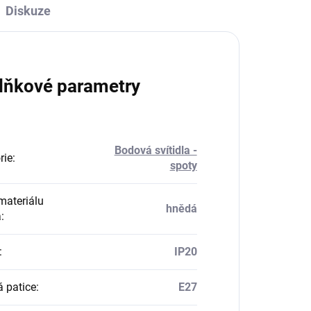
Diskuze
lňkové parametry
Bodová svítidla -
rie
:
spoty
materiálu
hnědá
a
:
:
IP20
á patice
:
E27