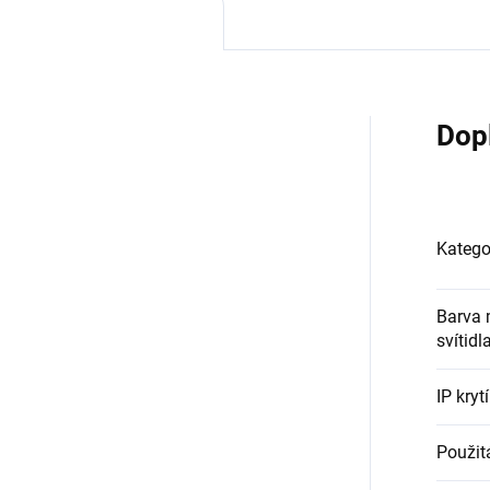
Dop
Katego
Barva 
svítidl
IP krytí
Použit