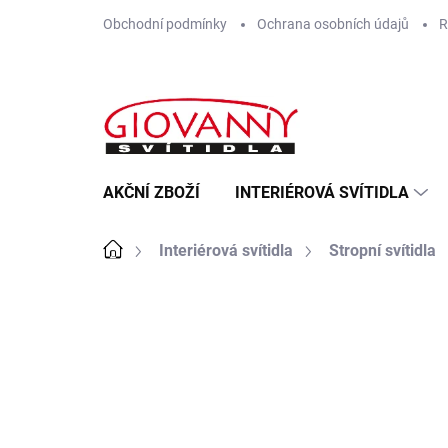
Přejít
Obchodní podmínky
Ochrana osobních údajů
R
na
obsah
AKČNÍ ZBOŽÍ
INTERIÉROVÁ SVÍTIDLA
Domů
Interiérová svítidla
Stropní svítidla
ZNAČKA:
EGLO