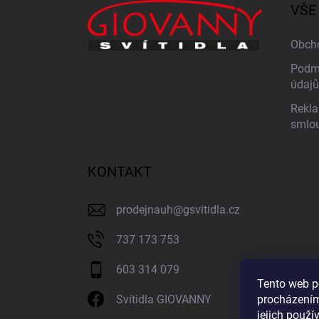
a
VŠE
t
í
Obch
Podmí
údajů
Rekla
smlo
KONTAKT
prodejnauh
@
gsvitidla.cz
737 173 753
603 314 079
Tento web p
procházením
Svítidla GIOVANNY
jejich použí