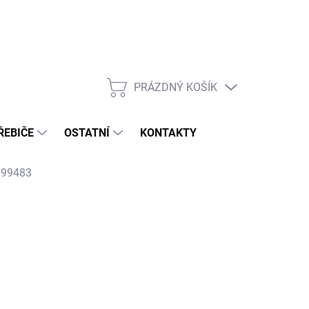
PRÁZDNÝ KOŠÍK
NÁKUPNÍ
KOŠÍK
ŘEBIČE
OSTATNÍ
KONTAKTY
 99483
026