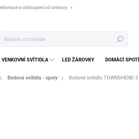
eklamace a odstoupení od smlouvy
Hledat
VENKOVNÍ SVÍTIDLA
LED ŽÁROVKY
DOMÁCÍ SPOT
Bodová svítidla - spoty
Bodové svítidlo TOWNSHEND 3
799 Kč
Měrná
SKLADEM U DODAVATELE
cena:
MŮŽEME DORUČIT DO:
13.8.2