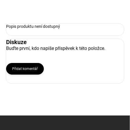
ZEPTAT SE
Popis produktu není dostupný
Diskuze
Buďte první, kdo napíše příspěvek k této položce.
Přidat komentář
Z
á