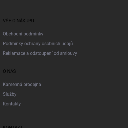
p
a
t
í
VŠE O NÁKUPU
Obchodní podmínky
Podmínky ochrany osobních údajů
Reklamace a odstoupení od smlouvy
O NÁS
Kamenná prodejna
Služby
Kontakty
KONTAKT