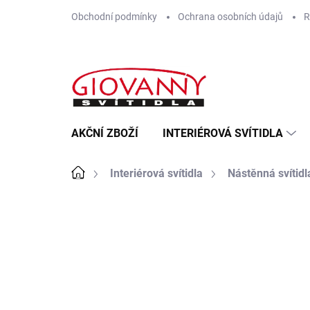
Přejít
Obchodní podmínky
Ochrana osobních údajů
R
na
obsah
AKČNÍ ZBOŽÍ
INTERIÉROVÁ SVÍTIDLA
Domů
Interiérová svítidla
Nástěnná svítidl
ZNAČKA:
RABALUX
NA PRODEJNĚ IHNED K
ODESLÁNÍ