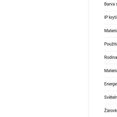
Barva 
IP krytí
Materiá
Použit
Rodin
Materiá
Energet
Světel
Žárovk