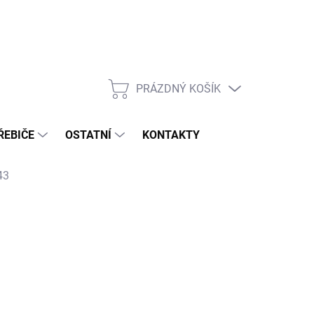
PRÁZDNÝ KOŠÍK
NÁKUPNÍ
KOŠÍK
ŘEBIČE
OSTATNÍ
KONTAKTY
43