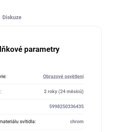
Diskuze
lňkové parametry
rie
:
Obrazové osvětlení
a
:
2 roky (24 měsíců)
5998250336435
ateriálu svítidla
:
chrom