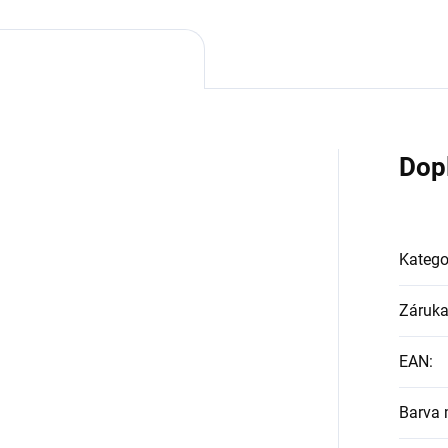
Dop
Katego
Záruk
EAN
:
Barva m