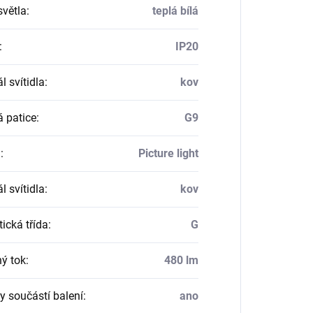
světla
:
teplá bílá
:
IP20
l svítidla
:
kov
á patice
:
G9
a
:
Picture light
l svítidla
:
kov
ická třída
:
G
ný tok
:
480 lm
y součástí balení
:
ano