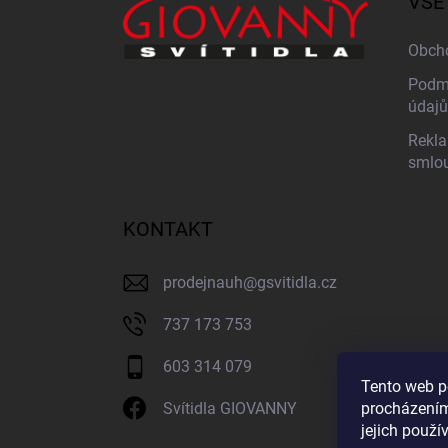
VŠE
t
í
Obch
Podmí
údajů
Rekla
smlo
KONTAKT
prodejnauh
@
gsvitidla.cz
737 173 753
603 314 079
Tento web p
procházením
Svítidla GIOVANNY
jejich použí