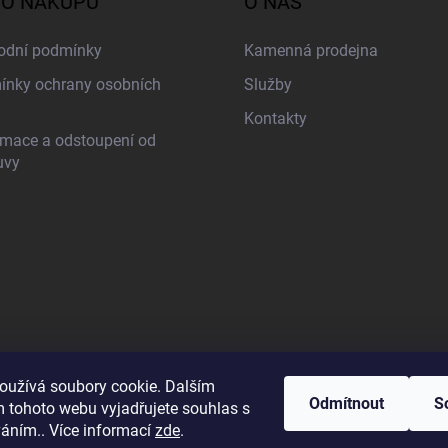
 O NÁKUPU
O NÁS
odní podmínky
Kamenná prodejna
nky ochrany osobních
Služby
Kontakty
mace a odstoupení od
uvy
oužívá soubory cookie. Dalším
Odmítnout
S
 tohoto webu vyjadřujete souhlas s
váním.. Více informací
zde
.