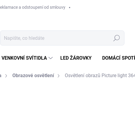
eklamace a odstoupení od smlouvy
Hledat
VENKOVNÍ SVÍTIDLA
LED ŽÁROVKY
DOMÁCÍ SPOT
a
Obrazové osvětlení
Osvětlení obrazů Picture light 36
899 Kč
Měrná
SKLADEM NA PRODEJNĚ