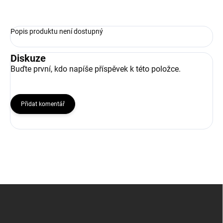
ZEPTAT SE
Popis produktu není dostupný
Diskuze
Buďte první, kdo napíše příspěvek k této položce.
Přidat komentář
Z
á
p
a