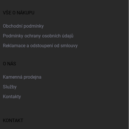
t
í
VŠE O NÁKUPU
Obchodní podmínky
Podmínky ochrany osobních údajů
Reklamace a odstoupení od smlouvy
O NÁS
Kamenná prodejna
Služby
Kontakty
KONTAKT