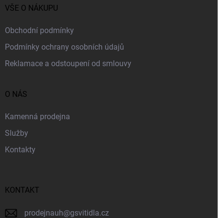
í
VŠE O NÁKUPU
Obchodní podmínky
Podmínky ochrany osobních údajů
Reklamace a odstoupení od smlouvy
O NÁS
Kamenná prodejna
Služby
Kontakty
KONTAKT
prodejnauh
@
gsvitidla.cz