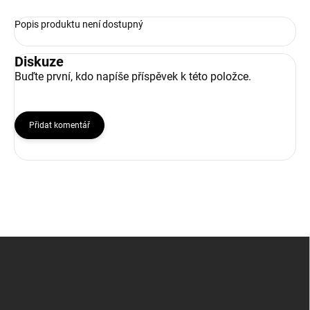
Popis produktu není dostupný
Diskuze
Buďte první, kdo napíše příspěvek k této položce.
Přidat komentář
Z
á
p
a
t