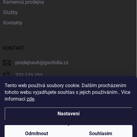
Kamenná prodejna
Služby
Kontakty
KONTAKT
prodejnauh
@
gsvitidla.cz
737 173 753
Tento web používá soubory cookie. Dalším procházením
603 314 079
tohoto webu vyjadřujete souhlas s jejich používáním.. Více
informací
zde
.
Svítidla GIOVANNY
Nastavení
Copyright 2026
Svítidla GIOVANNY
. Všechna práva vyhrazena.
Odmítnout
Souhlasím