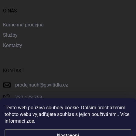
O NÁS
Kamenná prodejna
Služby
Kontakty
KONTAKT
prodejnauh
@
gsvitidla.cz
737 173 753
Tento web používá soubory cookie. Dalším procházením
603 314 079
tohoto webu vyjadřujete souhlas s jejich používáním.. Více
informací
zde
.
Svítidla GIOVANNY
Nastavení