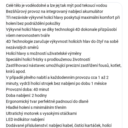
Celé tělo je voděodolné a lze jej tak mýt pod tekoucí vodou
Bezšňůrový provoz na integrovaný nabíjecí akumulátor
Tři nezávisle výkyvné holicí hlavy poskytují maximální komfort při
holení bez podráždění pokožky
Výkyvné holící hlavy se díky technologii 4D dokonale přizpůsobí
všem nerovnostem tváře
4D Technologie zaručuje výkyvnost holících hlav do čtyř na sobě
nezávislých směrů
Holící hlavy s možností uživatelské výměny
Speciální holící frézky s prodlouženou životností
Zastřihovací nástavec umožňující precizní zastřižení fousů, kotlet,
knírů apod.
V případě plného nabití a každodenním provozu cca 1 až 2
minuty, vydrží holicí strojek bez nabíjení po dobu 1 měsíce
Provozní doba: 40 minut
Doba nabíjení: 2 hodiny
Ergonomický tvar perfektně padnoucí do dlaně
Hladké holení s minimálním třením
Ultratichý motorek s vysokými otáčkami
LED indikátor nabíjení
Dodávané příslušenství: nabíjecí kabel, čistící kartáček, holící