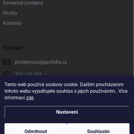
Kamenná prodejna
Služby
Kontakty
KONTAKT
prodejnauh
@
gsvitidla.cz
737 173 753
Tento web používá soubory cookie. Dalším procházením
603 314 079
tohoto webu vyjadřujete souhlas s jejich používáním.. Více
informací
zde
.
Svítidla GIOVANNY
Nastavení
Copyright 2026
Svítidla GIOVANNY
. Všechna práva vyhrazena.
Odmítnout
Souhlasím