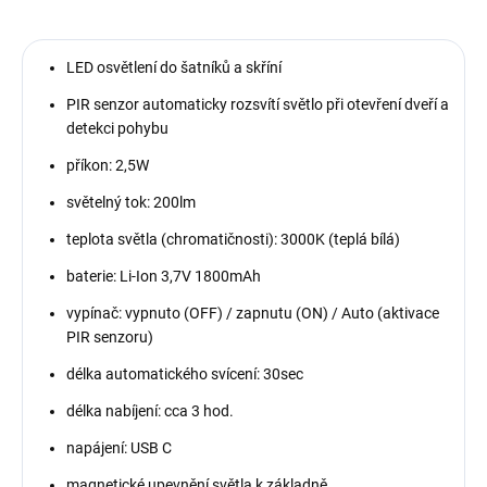
LED osvětlení do šatníků a skříní
PIR senzor automaticky rozsvítí světlo při otevření dveří a
detekci pohybu
příkon: 2,5W
světelný tok: 200lm
teplota světla (chromatičnosti): 3000K (teplá bílá)
baterie: Li-Ion 3,7V 1800mAh
vypínač: vypnuto (OFF) / zapnutu (ON) / Auto (aktivace
PIR senzoru)
délka automatického svícení: 30sec
délka nabíjení: cca 3 hod.
napájení: USB C
magnetické upevnění světla k základně