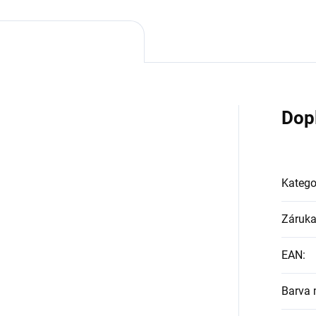
Dop
Katego
Záruk
EAN
:
Barva m