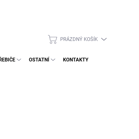
PRÁZDNÝ KOŠÍK
NÁKUPNÍ
KOŠÍK
ŘEBIČE
OSTATNÍ
KONTAKTY