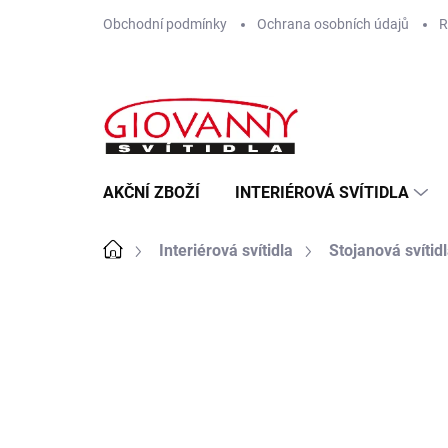
Přejít
Obchodní podmínky
Ochrana osobních údajů
R
na
obsah
AKČNÍ ZBOŽÍ
INTERIÉROVÁ SVÍTIDLA
Domů
Interiérová svítidla
Stojanová svítid
ZNAČKA:
RABALUX
NA PRODEJNĚ IHNED K
ODESLÁNÍ