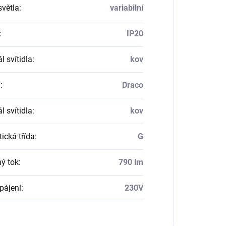
světla
:
variabilní
:
IP20
l svítidla
:
kov
a
:
Draco
l svítidla
:
kov
ická třída
:
G
ný tok
:
790 lm
pájení
:
230V