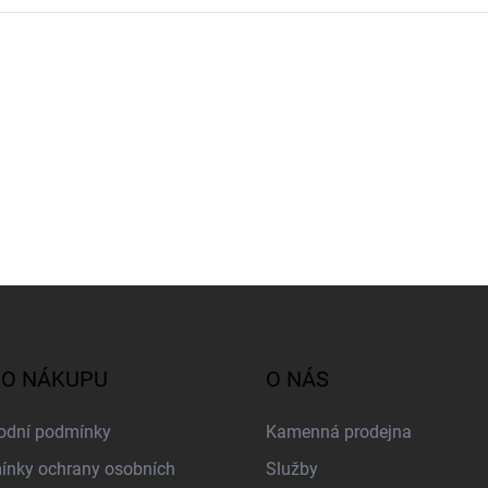
 O NÁKUPU
O NÁS
odní podmínky
Kamenná prodejna
nky ochrany osobních
Služby