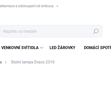
eklamace a odstoupení od smlouvy
Hledat
VENKOVNÍ SVÍTIDLA
LED ŽÁROVKY
DOMÁCÍ SPOT
la
Stolní lampa Draco 2310
1 590 Kč
Měrná
SKLADEM NA PRODEJNĚ