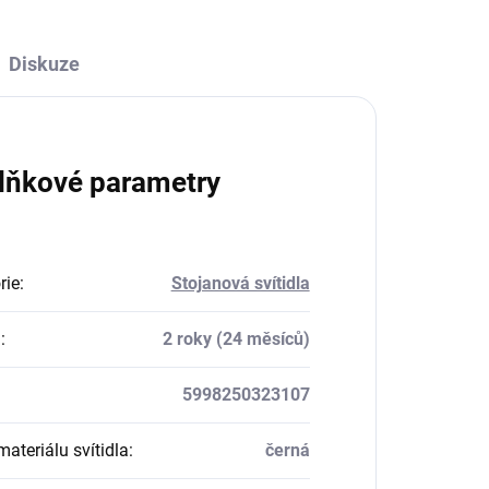
Diskuze
lňkové parametry
rie
:
Stojanová svítidla
a
:
2 roky (24 měsíců)
5998250323107
ateriálu svítidla
:
černá