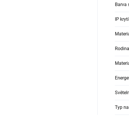
Barva 
IP krytí
Materiá
Rodin
Materiá
Energet
Světel
Typ na