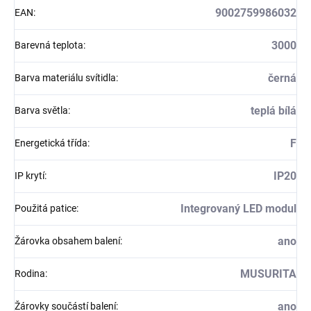
9002759986032
EAN
:
3000
Barevná teplota
:
černá
Barva materiálu svítidla
:
teplá bílá
Barva světla
:
F
Energetická třída
:
IP20
IP krytí
:
Integrovaný LED modul
Použitá patice
:
ano
Žárovka obsahem balení
:
MUSURITA
Rodina
:
ano
Žárovky součástí balení
: