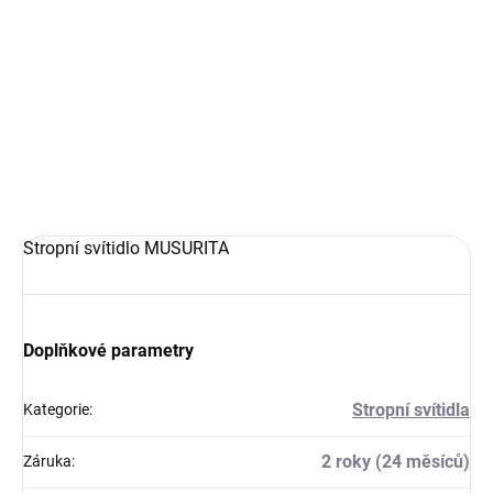
12.8.2026
−
+
Přidat do košíku
DETAILNÍ INFORMACE
ZEPTAT SE
Stropní svítidlo MUSURITA
Doplňkové parametry
Stropní svítidla
Kategorie
:
2 roky (24 měsíců)
Záruka
: