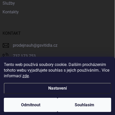
Služby
Kontakty
KONTAKT
prodejnauh
@
gsvitidla.cz
737 173 753
Tento web používá soubory cookie. Dalším procházením
603 314 079
tohoto webu vyjadřujete souhlas s jejich používáním.. Více
informací
zde
.
Svítidla GIOVANNY
Nastavení
Copyright 2026
Svítidla GIOVANNY
. Všechna práva vyhrazena.
Odmítnout
Souhlasím
Vytvořil Shoptet