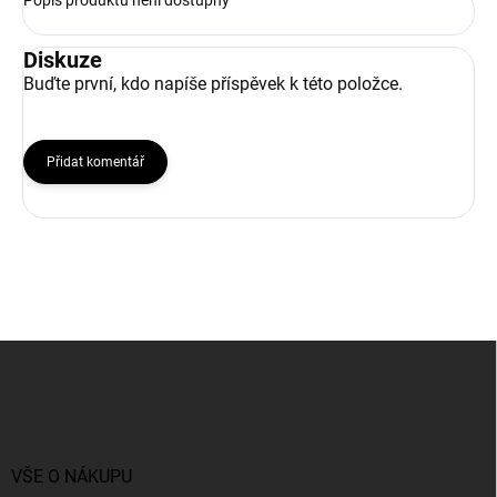
Popis produktu není dostupný
Diskuze
Buďte první, kdo napíše příspěvek k této položce.
Přidat komentář
Z
á
p
a
t
í
VŠE O NÁKUPU