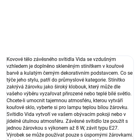
39 Kč
Do košíku
Kovové tělo závěsného svítidla Vida se vzdušným
vzhledem je doplněno skleněným stínítkem v kouřové
barvě a kulatým černým dekorativním podstavcem. Co se
týče jeho stylu, patří do průmyslové kategorie. Stínítko
zakrývá žárovku jako široký klobouk, který může dle
vašeho výběru vyzařovat přirozené nebo teplé bílé světlo.
Chcete-li umocnit tajemnou atmosféru, kterou vytváří
kouřové sklo, vyberte si pro lampu teplou bílou žárovku.
Svítidlo Vida vytvoří ve vašem obývacím pokoji nebo v
jídelně útulnou atmosféru. Závěsné svítidlo lze použít s
jednou žárovkou s výkonem až 8 W, závit typu E27.
Výrobek se může používat pouze s úspornými žárovkami.