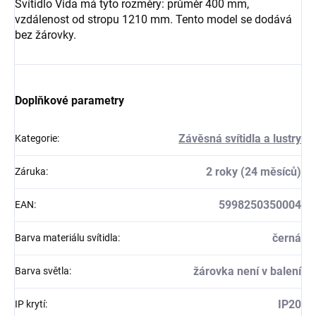
Svítidlo Vida má tyto rozměry: průměr 400 mm,
vzdálenost od stropu 1210 mm. Tento model se dodává
bez žárovky.
Doplňkové parametry
Závěsná svítidla a lustry
Kategorie
:
2 roky (24 měsíců)
Záruka
:
5998250350004
EAN
:
černá
Barva materiálu svítidla
:
žárovka není v balení
Barva světla
:
IP20
IP krytí
: