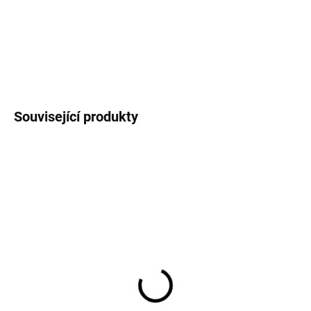
DETAILNÍ INFORMACE
ZEPTAT SE
Související produkty
SKLADEM NA PRODEJNĚ
EM ZQ5140 LED žárovka
Classic A60 8,5W E27
teplá bílá