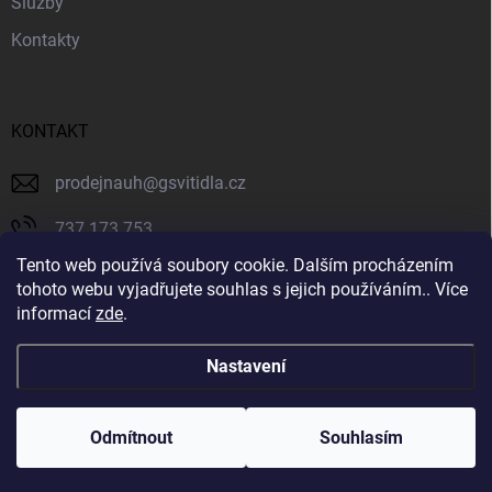
Služby
Kontakty
KONTAKT
prodejnauh
@
gsvitidla.cz
737 173 753
Tento web používá soubory cookie. Dalším procházením
603 314 079
tohoto webu vyjadřujete souhlas s jejich používáním.. Více
informací
zde
.
Svítidla GIOVANNY
Nastavení
Copyright 2026
Svítidla GIOVANNY
. Všechna práva vyhrazena.
Odmítnout
Souhlasím
Vytvořil Shoptet