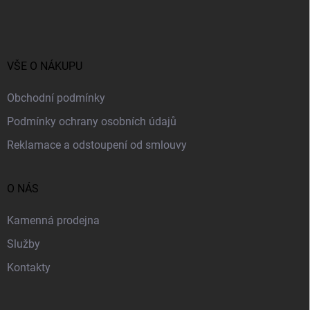
á
c
í
p
p
a
r
t
v
í
VŠE O NÁKUPU
k
y
v
Obchodní podmínky
ý
p
Podmínky ochrany osobních údajů
i
Reklamace a odstoupení od smlouvy
s
u
O NÁS
Kamenná prodejna
Služby
Kontakty