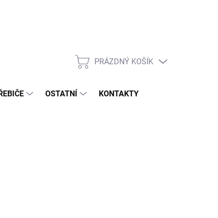
PRÁZDNÝ KOŠÍK
NÁKUPNÍ
KOŠÍK
ŘEBIČE
OSTATNÍ
KONTAKTY