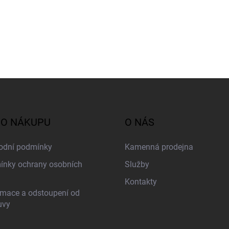
 O NÁKUPU
O NÁS
odní podmínky
Kamenná prodejna
nky ochrany osobních
Služby
Kontakty
mace a odstoupení od
uvy